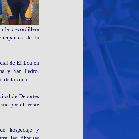
 la precordillera 
icipantes de la 
ial de El Loa en 
ama y San Pedro, 
o de la zona.
ipal de Deportes 
ino por el frente 
de hospedaje y 
re las diversas 