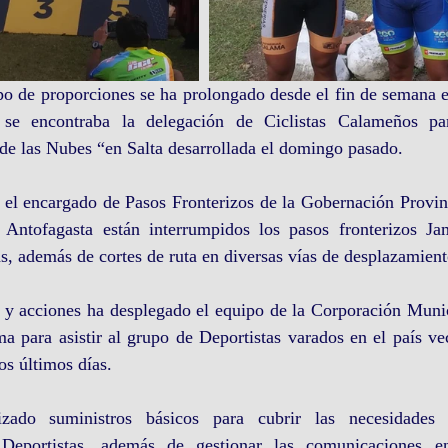
o de proporciones se ha prolongado desde el fin de semana en
se encontraba la delegación de Ciclistas Calameños part
de las Nubes “en Salta desarrollada el domingo pasado.
el encargado de Pasos Fronterizos de la Gobernación Provinc
 Antofagasta están interrumpidos los pasos fronterizos J
s, además de cortes de ruta en diversas vías de desplazamient
s y acciones ha desplegado el equipo de la Corporación Munic
 para asistir al grupo de Deportistas varados en el país vec
os últimos días.
ado suministros básicos para cubrir las necesidades 
Deportistas, además de gestionar las comunicaciones ent