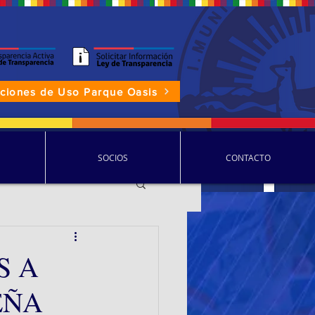
aciones de Uso Parque Oasis
P.D.D.C.
SOCIOS
CONTACTO
S A
EÑA