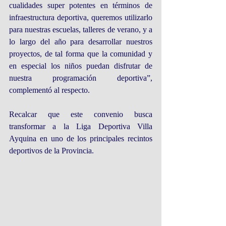
cualidades super potentes en términos de 
infraestructura deportiva, queremos utilizarlo 
para nuestras escuelas, talleres de verano, y a 
lo largo del año para desarrollar nuestros 
proyectos, de tal forma que la comunidad y 
en especial los niños puedan disfrutar de 
nuestra programación deportiva”, 
complementó al respecto.
Recalcar que este convenio busca 
transformar a la Liga Deportiva Villa 
Ayquina en uno de los principales recintos 
deportivos de la Provincia.