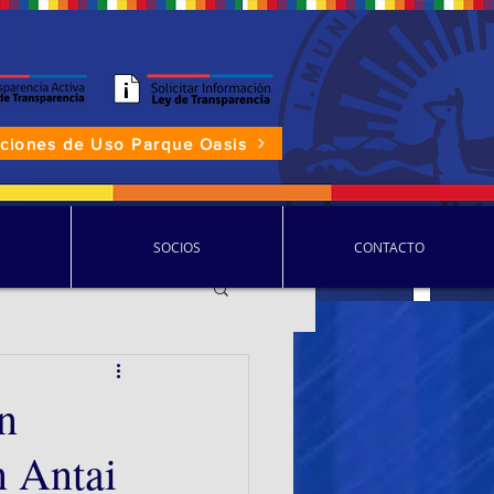
aciones de Uso Parque Oasis
P.D.D.C.
SOCIOS
CONTACTO
n
n Antai