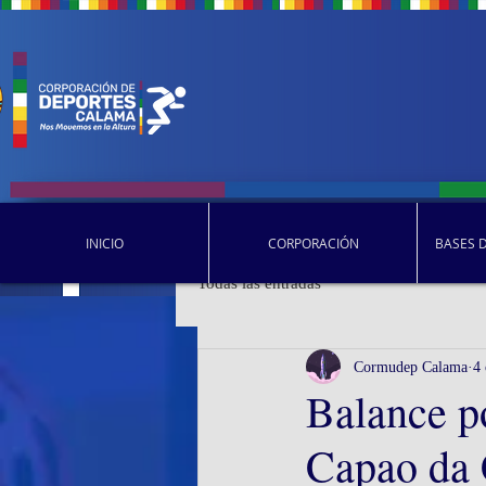
INICIO
CORPORACIÓN
BASES 
Todas las entradas
Cormudep Calama
4 
Balance po
Capao da 