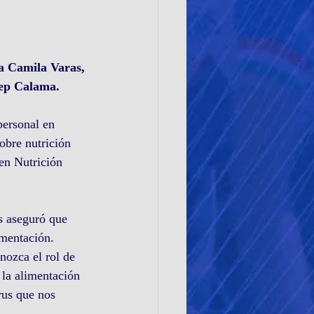
na Camila Varas, 
dep Calama.
personal en 
bre nutrición 
en Nutrición 
as aseguró que 
imentación. 
ozca el rol de 
e la alimentación 
us que nos 