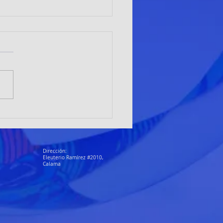
adoras de Club Alto el Loa
an en Vallenar y proyectan a
ma como sede nacional
Dirección:
Eleuterio Ramírez #2010,
Calama