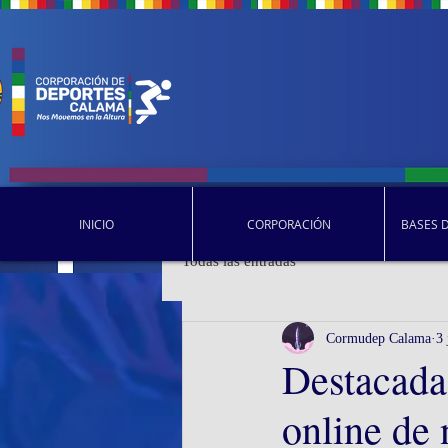
INICIO
CORPORACIÓN
BASES 
Todas las entradas
Cormudep Calama
3
Destacada 
online de 