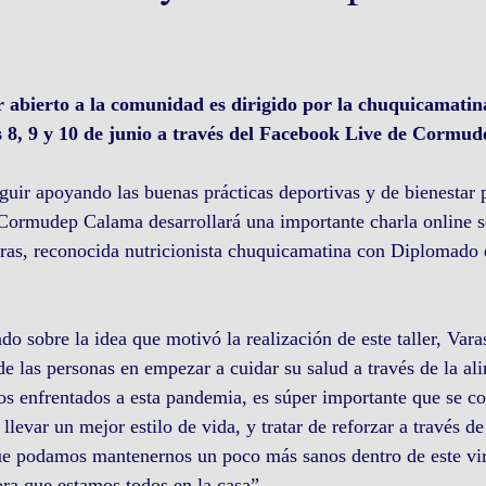
r abierto a la comunidad es dirigido por la chuquicamati
as 8, 9 y 10 de junio a través del Facebook Live de Cormu
ir apoyando las buenas prácticas deportivas y de bienestar 
Cormudep Calama desarrollará una importante charla online so
ras, reconocida nutricionista chuquicamatina con Diplomado 
do sobre la idea que motivó la realización de este taller, Var
de las personas en empezar a cuidar su salud a través de la al
 enfrentados a esta pandemia, es súper importante que se con
 llevar un mejor estilo de vida, y tratar de reforzar a través d
ue podamos mantenernos un poco más sanos dentro de este vir
ora que estamos todos en la casa”.