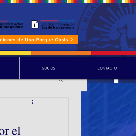
aciones de Uso Parque Oasis
P.D.D.C.
SOCIOS
CONTACTO
or el