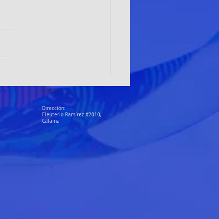
adoras de Club Alto el Loa
an en Vallenar y proyectan a
ma como sede nacional
Dirección:
Eleuterio Ramírez #2010,
Calama