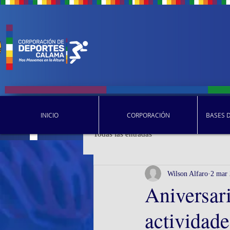
INICIO
CORPORACIÓN
BASES 
Todas las entradas
Wilson Alfaro
2 mar
Aniversar
actividade