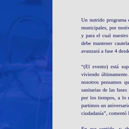
Un nutrido programa d
municipales, por moti
y para el cual nuestro
debe mantener cautela
avanzará a fase 4 desd
“(El evento) está sup
viviendo últimamente.
nosotros pensamos que
sanitarias de las fase
por los tiempos, a lo 
partimos un aniversario 
ciudadanía”, comentó l
En ese sentido, y ab