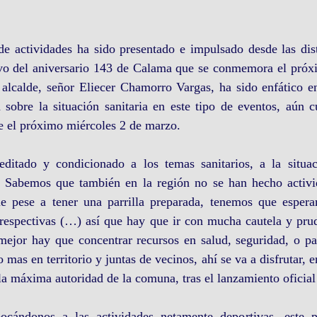
e actividades ha sido presentado e impulsado desde las disti
vo del aniversario 143 de Calama que se conmemora el próx
 alcalde, señor Eliecer Chamorro Vargas, ha sido enfático en
 sobre la situación sanitaria en este tipo de eventos, aún 
e el próximo miércoles 2 de marzo.
editado y condicionado a los temas sanitarios, a la situa
 Sabemos que también en la región no se han hecho activi
 pese a tener una parrilla preparada, tenemos que esperar
s respectivas (…) así que hay que ir con mucha cautela y pru
mejor hay que concentrar recursos en salud, seguridad, o pat
mas en territorio y juntas de vecinos, ahí se va a disfrutar, en
a máxima autoridad de la comuna, tras el lanzamiento oficial
ocándonos a las actividades netamente deportivas, este pr