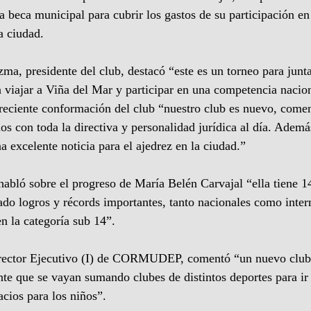
na beca municipal para cubrir los gastos de su participación e
a ciudad.
ma, presidente del club, destacó “este es un torneo para junta
 viajar a Viña del Mar y participar en una competencia nacion
a reciente conformación del club “nuestro club es nuevo, come
s con toda la directiva y personalidad jurídica al día. Ademá
a excelente noticia para el ajedrez en la ciudad.”
habló sobre el progreso de María Belén Carvajal “ella tiene 1
do logros y récords importantes, tanto nacionales como inter
n la categoría sub 14”.
rector Ejecutivo (I) de CORMUDEP, comentó “un nuevo club 
ante que se vayan sumando clubes de distintos deportes para i
cios para los niños”. 