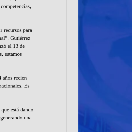
n competencias, 
r recursos para 
al”. Gutiérrez 
nzó el 13 de 
s, estamos 
4 años recién 
nacionales. Es 
que está dando 
r generando una 