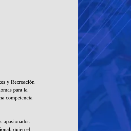
tes y Recreación 
omas para la 
ima competencia 
os apasionados 
onal, quien el 