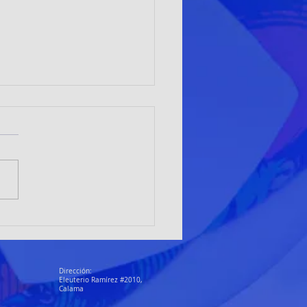
adoras de Club Alto el Loa
an en Vallenar y proyectan a
ma como sede nacional
Dirección:
Eleuterio Ramírez #2010,
Calama