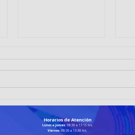
TRAILRUNNERS LOÍNOS
Patin
DESTACAN EN LA RUTA
brill
CHANGA 2026 DE TALTAL
Cala
Horarios de Atención
Lunes a jueves:
08:30 a 17:15 hrs.
Viernes:
08:30 a 13:30 hrs.