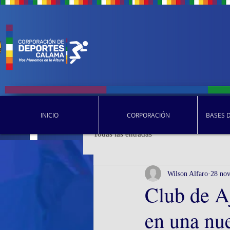
INICIO
CORPORACIÓN
BASES 
Todas las entradas
Wilson Alfaro
28 no
Club de A
en una nue