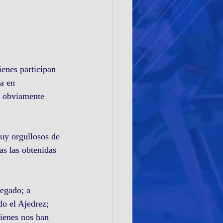
enes participan 
a en 
e obviamente 
uy orgullosos de 
s las obtenidas 
egado; a 
o el Ajedrez; 
ienes nos han 