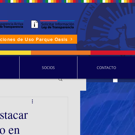
aciones de Uso Parque Oasis
P.D.D.C.
SOCIOS
CONTACTO
stacar
o en