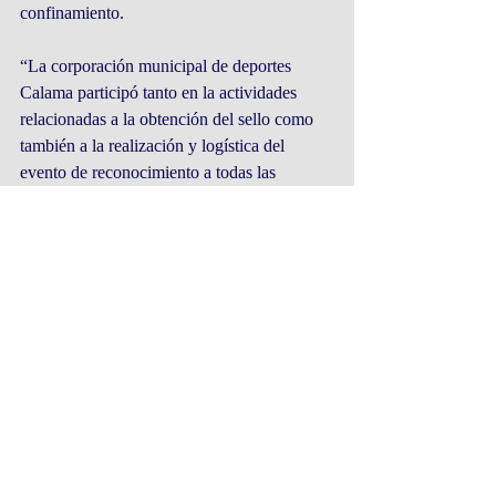
confinamiento.
“La corporación municipal de deportes 
Calama participó tanto en la actividades 
relacionadas a la obtención del sello como 
también a la realización y logística del 
evento de reconocimiento a todas las 
instituciones, por lo tanto una vez más la 
CORMUDEP Calama entrega a la 
comunidad instancias para poder seguir 
desarrollando el deporte local, seguir 
contribuyendo a las organizaciones 
deportivas al poder realizar los 
reconocimientos, generar instancias 
deportivas y también felicitar a todos los 
participantes de este evento que duró 
aproximadamente cinco meses”, puntualizó 
Ventura.