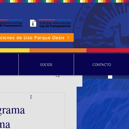
aciones de Uso Parque Oasis
P.D.D.C.
SOCIOS
CONTACTO
grama
ama