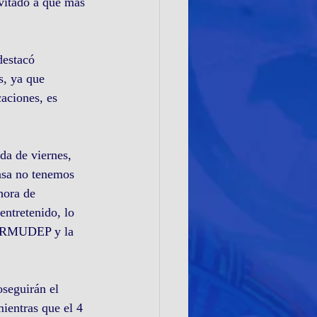
nvitado a que más 
destacó 
s, ya que 
aciones, es 
da de viernes, 
asa no tenemos 
hora de 
entretenido, lo 
CORMUDEP y la 
seguirán el 
ientras que el 4 