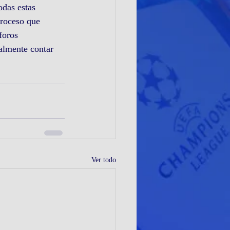
odas estas 
troceso que 
foros 
ealmente contar 
Ver todo