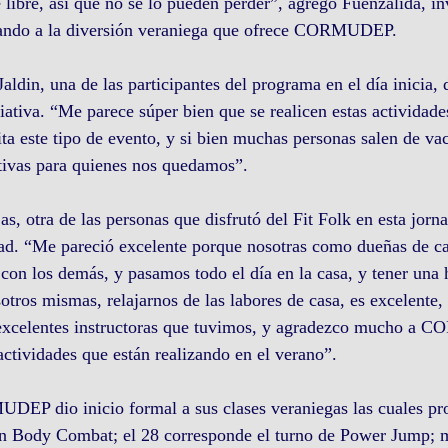
re libre, así que no se lo pueden perder”, agregó Fuenzalida, i
mando a la diversión veraniega que ofrece CORMUDEP.
aldin, una de las participantes del programa en el día inicia, 
iativa. “Me parece súper bien que se realicen estas actividade
a este tipo de evento, y si bien muchas personas salen de vac
ativas para quienes nos quedamos”.
, otra de las personas que disfrutó del Fit Folk en esta jorna
dad. “Me pareció excelente porque nosotras como dueñas de c
 con los demás, y pasamos todo el día en la casa, y tener una 
tros mismas, relajarnos de las labores de casa, es excelente, 
excelentes instructoras que tuvimos, y agradezco mucho a 
actividades que están realizando en el verano”.
EP dio inicio formal a sus clases veraniegas las cuales pro
on Body Combat; el 28 corresponde el turno de Power Jump; m