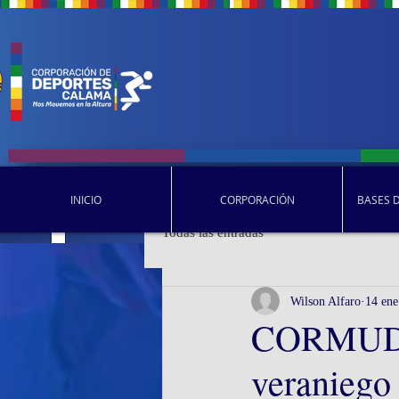
INICIO
CORPORACIÓN
BASES 
Todas las entradas
Wilson Alfaro
14 ene
CORMUDEP
veraniego