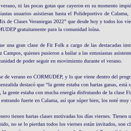
l verano, ni las pocas gotas que cayeron en su momento impid
astas usuarios asistieran hasta el Polideportivo de Calama, p
ix de Clases Veraniegas 2022” que desde hoy y todos los vier
MUDEP gratuitamente para la comunidad loína.
ue una gran clase de Fit Folk a cargo de las destacadas inst
 Campos, quienes pusieron a bailar a las entusiastas asistente
tunidad de poder seguir en movimiento durante el verano.
ase de verano en CORMUDEP, y lo que viene dentro del progr
enzalida destacó que “la gente estaba con hartas ganas, está s
 la gente estaba con mucha energía disfrutando de la clase Fit
á entrando fuerte en Calama, así que súper bien, los noté muy 
nero tienen hartas clases motivadas los días viernes. Tienen
do, no se lo pierdan todos los viernes están invitados, son cla