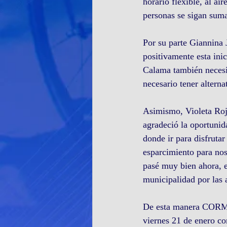
horario flexible, al ai
personas se sigan su
Por su parte Giannina J
positivamente esta inic
Calama también necesit
necesario tener altern
Asimismo, Violeta Rojas
agradeció la oportuni
donde ir para disfrutar
esparcimiento para noso
pasé muy bien ahora, 
municipalidad por las 
De esta manera CORMUD
viernes 21 de enero c