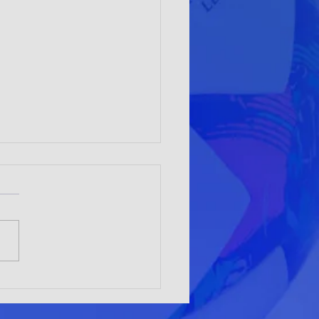
adoras de Club Alto el Loa
an en Vallenar y proyectan a
ma como sede nacional