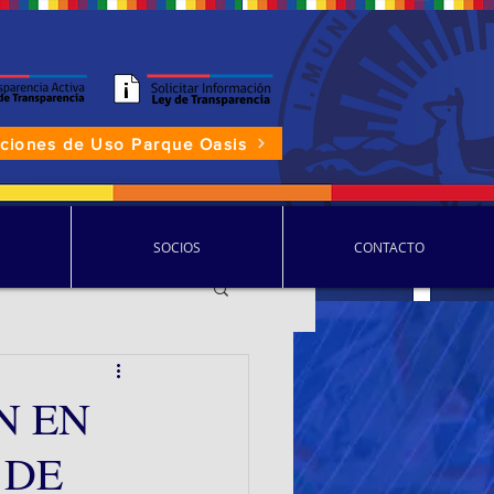
aciones de Uso Parque Oasis
P.D.D.C.
SOCIOS
CONTACTO
N EN
 DE