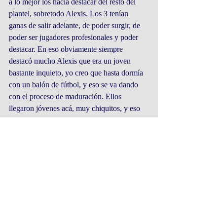
a lo mejor los hacía destacar del resto del 
plantel, sobretodo Alexis. Los 3 tenían 
ganas de salir adelante, de poder surgir, de 
poder ser jugadores profesionales y poder 
destacar. En eso obviamente siempre 
destacó mucho Alexis que era un joven 
bastante inquieto, yo creo que hasta dormía 
con un balón de fútbol, y eso se va dando 
con el proceso de maduración. Ellos 
llegaron jóvenes acá, muy chiquitos, y eso 
de alguna u otra manera cuesta poder 
integrar la importancia o el lugar donde ellos 
se encuentran, y en el fútbol te lo va dando 
la edad, la experiencia, las vivencias que vas 
teniendo, los lugares donde vas a poder 
jugar y también los compañeros. Hay 
compañeros que de una u otra manera te 
van entregando experiencia con sus 
vivencias, y eso hace también que cada 