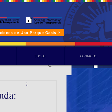
aciones de Uso Parque Oasis
P.D.D.C.
SOCIOS
CONTACTO
nda: