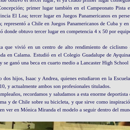
oncepción; primer lugar también en el Campeonato Pista e
incia El Loa; tercer lugar en Juegos Panamericanos en persec
a; representó a Chile en Juegos Panamericanos de Cuba y en
ó donde obtuvo tercer lugar en competencia 4 x 50 por equip
ta que vivió en un centro de alto rendimiento de ciclismo
ada en Calama. Estudió en el Colegio Guadalupe de Ayquina y
 y se ganó una beca en cuarto medio a Lancaster High School
 dos hijos, Isaac y Andrea, quienes estudiaron en la Escuela
0, y actualmente ambos son profesionales titulados.
umpleaños, recordamos y saludamos a esta enorme deportista q
ma y de Chile sobre su bicicleta, y que sirve como inspiración
en ver en Mónica Miranda el modelo a seguir dentro del mun