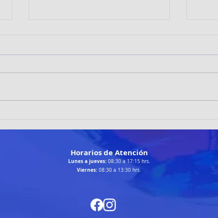
JÓVENES TENIMESISTAS DE
TRA
CORMUDEP DESTACAN EN
DES
EL INTER ZONAL ZONAS 1
CHA
Y 2
Horarios de Atención
Lunes a jueves:
08:30 a 17:15 hrs.
Viernes:
08:30 a 13:30 hrs.