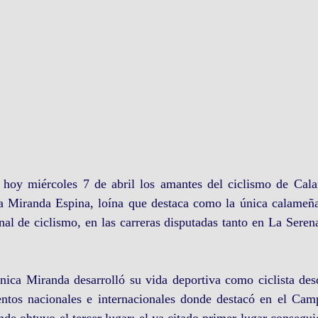
 hoy miércoles 7 de abril los amantes del ciclismo de Cala
Miranda Espina, loína que destaca como la única calameña
al de ciclismo, en las carreras disputadas tanto en La Seren
ica Miranda desarrolló su vida deportiva como ciclista desd
entos nacionales e internacionales donde destacó en el Cam
e obtuvo el tercer lugar; el ya citado primer lugar consegui