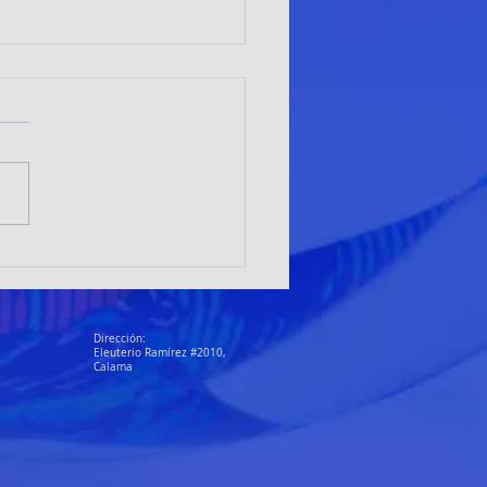
ILRUNNERS LOÍNOS
TACAN EN LA RUTA
NGA 2026 DE TALTAL
Dirección:
Eleuterio Ramírez #2010,
Calama