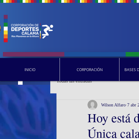
INICIO
CORPORACIÓN
BASES 
Todas las entradas
Wilson Alfaro
7 abr 
Hoy está 
Única cal