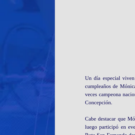
Un día especial viven
cumpleaños de Mónica 
veces campeona nacion
Concepción.
Cabe destacar que Món
luego participó en ev
Ruta San Fernando dond