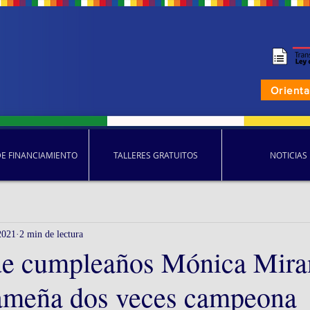
Orient
DE FINANCIAMIENTO
TALLERES GRATUITOS
NOTICIAS
2021
2 min de lectura
de cumpleaños Mónica Mira
ameña dos veces campeona