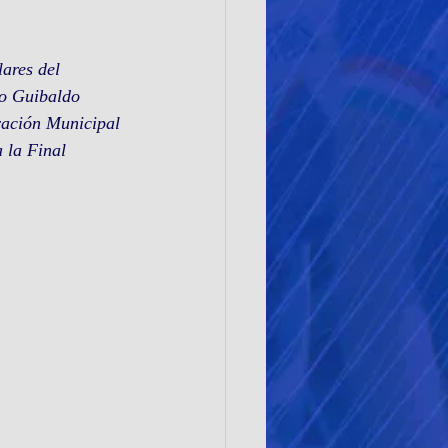
ares del 
io Guibaldo 
ración Municipal 
 la Final 