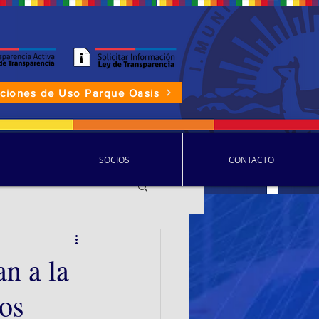
aciones de Uso Parque Oasis
P.D.D.C.
SOCIOS
CONTACTO
n a la
vos