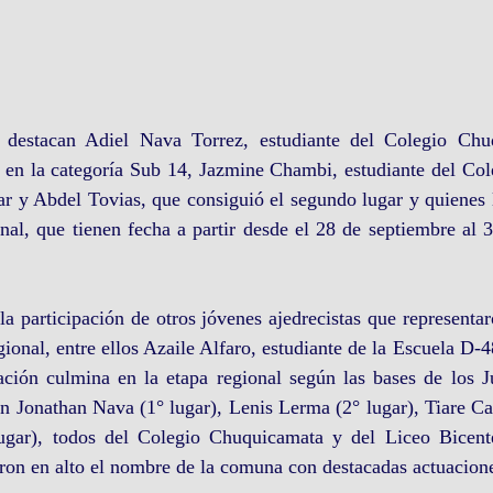
s destacan Adiel Nava Torrez, estudiante del Colegio Chu
 en la categoría Sub 14, Jazmine Chambi, estudiante del Cole
r y Abdel Tovias, que consiguió el segundo lugar y quienes l
onal, que tienen fecha a partir desde el 28 de septiembre al 3
a participación de otros jóvenes ajedrecistas que representa
ional, entre ellos Azaile Alfaro, estudiante de la Escuela D-48
ación culmina en la etapa regional según las bases de los J
n Jonathan Nava (1° lugar), Lenis Lerma (2° lugar), Tiare Cast
ugar), todos del Colegio Chuquicamata y del Liceo Bicent
ron en alto el nombre de la comuna con destacadas actuacion