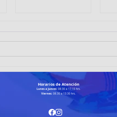
TRAILRUNNERS LOÍNOS
Patin
DESTACAN EN LA RUTA
brill
CHANGA 2026 DE TALTAL
Cala
Horarios de Atención
Lunes a jueves:
08:30 a 17:15 hrs.
Viernes:
08:30 a 13:30 hrs.