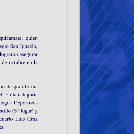
quicamata, quien 
gio San Ignacio, 
ograron asegurar 
 de octubre en la 
ron de gran forma 
. En la categoría 
uegos Deportivos 
illo (3° lugar) y 
enario Luis Cruz 
es.