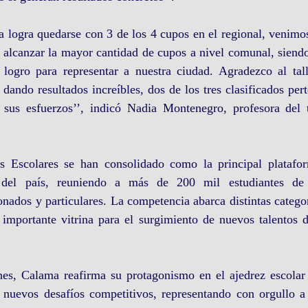
logra quedarse con 3 de los 4 cupos en el regional, venimos 
alcanzar la mayor cantidad de cupos a nivel comunal, siendo 
 logro para representar a nuestra ciudad. Agradezco al tall
o resultados increíbles, dos de los tres clasificados perten
 sus esfuerzos’’, indicó Nadia Montenegro, profesora del t
 Escolares se han consolidado como la principal platafor
l del país, reuniendo a más de 200 mil estudiantes de e
nados y particulares. La competencia abarca distintas categorí
importante vitrina para el surgimiento de nuevos talentos de
ones, Calama reafirma su protagonismo en el ajedrez escolar 
a nuevos desafíos competitivos, representando con orgullo a