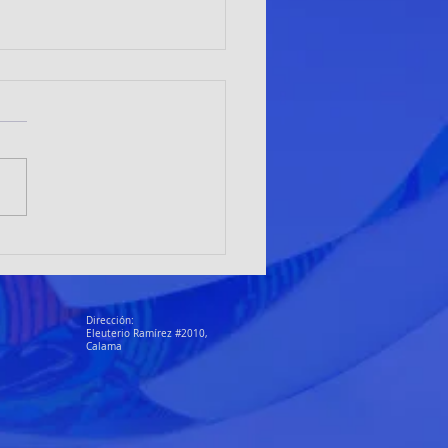
adoras de Club Alto el Loa
an en Vallenar y proyectan a
ma como sede nacional
Dirección:
Eleuterio Ramírez #2010,
Calama