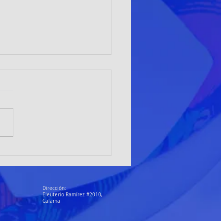
adoras de Club Alto el Loa
an en Vallenar y proyectan a
ma como sede nacional
Dirección:
Eleuterio Ramírez #2010,
Calama