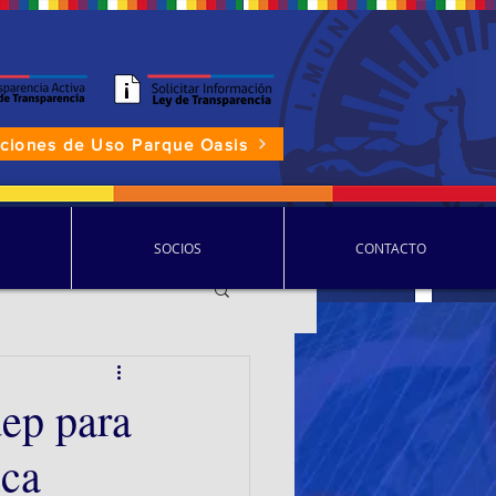
aciones de Uso Parque Oasis
P.D.D.C.
SOCIOS
CONTACTO
ep para
ica