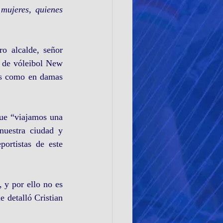
ujeres, quienes 
o alcalde, señor 
 de vóleibol New 
es como en damas 
que “viajamos una 
uestra ciudad y 
rtistas de este 
 y por ello no es 
 detalló Cristian 