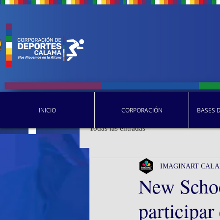
INICIO
CORPORACIÓN
BASES 
Todas las entradas
IMAGINART CAL
New Schoo
participar