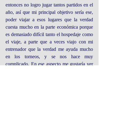
entonces no logro jugar tantos partidos en el 
año, así que mi principal objetivo sería ese, 
poder viajar a esos lugares que la verdad 
cuesta mucho en la parte económica porque 
es demasiado difícil tanto el hospedaje como 
el viaje, a parte que a veces viajo con mi 
entrenador que la verdad me ayuda mucho 
en los torneos, y se nos hace muy 
complicado. En ese aspecto me gustaría ver 
como una ayuda económica a la comunidad 
y a las empresas mineras, si alguien me 
podría ayudar en ese aspecto este año para 
financiar los viajes, la verdad lo 
agradeceríamos mucho.