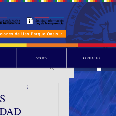
aciones de Uso Parque Oasis
P.D.D.C.
SOCIOS
CONTACTO
S
IDAD