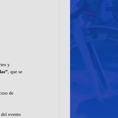
tes y 
das”
, que se 
ceso de 
 del evento 